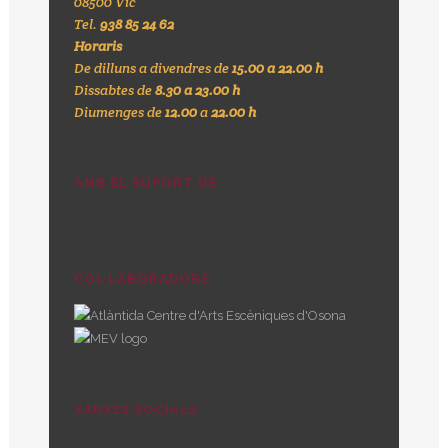
08500 Vic
Tel.
938 85 24 62
Horaris
De dilluns a divendres de
15.00 a 22.00 h
Dissabtes de
8.30 a 23.00 h
Diumenges de
12.00
a
22.00 h
AMB EL SUPORT DE
COL·LABORADORS
XARXES SOCIALS