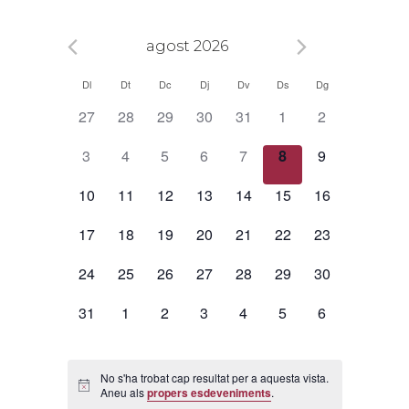
agost 2026
Calendari
Dl
Dt
Dc
Dj
Dv
Ds
Dg
de
0
0
0
0
0
0
0
27
28
29
30
31
1
2
Esdeveniments
esdeveniments,
esdeveniments,
esdeveniments,
esdeveniments,
esdeveniments,
esdeveniments,
esdeveniment
0
0
0
0
0
0
0
3
4
5
6
7
8
9
esdeveniments,
esdeveniments,
esdeveniments,
esdeveniments,
esdeveniments,
esdeveniments,
esdeveniment
0
0
0
0
0
0
0
10
11
12
13
14
15
16
esdeveniments,
esdeveniments,
esdeveniments,
esdeveniments,
esdeveniments,
esdeveniments,
esdeveniments
0
0
0
0
0
0
0
17
18
19
20
21
22
23
esdeveniments,
esdeveniments,
esdeveniments,
esdeveniments,
esdeveniments,
esdeveniments,
esdeveniments
0
0
0
0
0
0
0
24
25
26
27
28
29
30
esdeveniments,
esdeveniments,
esdeveniments,
esdeveniments,
esdeveniments,
esdeveniments,
esdeveniments
0
0
0
0
0
0
0
31
1
2
3
4
5
6
esdeveniments,
esdeveniments,
esdeveniments,
esdeveniments,
esdeveniments,
esdeveniments,
esdeveniment
No s'ha trobat cap resultat per a aquesta vista.
Aneu als
propers esdeveniments
.