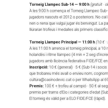
Torneig Llampec Sub-14 — 9:00 h
(gratuït · 
A les 9:00 h comença el Torneig Llampec Sub-1
jugadors nascuts el 2012 o posteriors. No cal l
nen o nena que vulgui jugar és benvingut. La par
lliuraran trofeus i medalles als primers classifi
Torneig Llampec Principal — 11:00 h
(10 € ·
A les 11:00 h arrenca el torneig principal, a 1
holandès i ritme llampec (4 min + 2 seg d’incre
jugadors amb llicència federativa FIDE/FCE en 
Inscripció:
10 € (general) · 5 € (Sub-14 i socis
que trobareu més avall o envieu nom, cognoms
cultura@casinodevic.cat o per WhatsApp al 6
Premis:
100 € + trofeu al campió · 50 € al seg
premis per trams d’Elo i categories d’edat (Su
El torneig és vàlid per a ELO FIDE/FCE (ràpid).