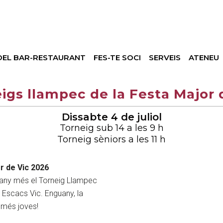
DEL BAR-RESTAURANT
FES-TE SOCI
SERVEIS
ATENEU
igs llampec de la Festa Major 
Dissabte 4 de juliol
Torneig sub 14 a les 9 h
Torneig sèniors a les 11 h
r de Vic 2026
un any més el Torneig Llampec
b Escacs Vic. Enguany, la
 més joves!