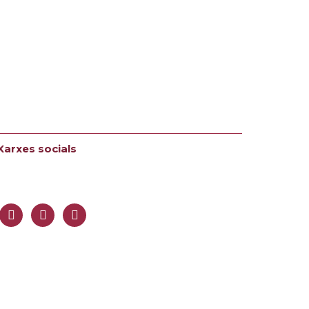
Xarxes socials
Follow us
twitter
instagram
youtube