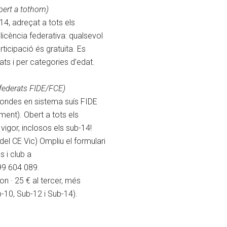
obert a tothom)
4, adreçat a tots els
licència federativa: qualsevol
ticipació és gratuïta. Es
cats i per categories d’edat.
 federats FIDE/FCE)
0 rondes en sistema suís FIDE
ment). Obert a tots els
vigor, inclosos els sub-14!
 del CE Vic) Ompliu el formulari
 i club a
99 604 089.
on · 25 € al tercer, més
b-10, Sub-12 i Sub-14).