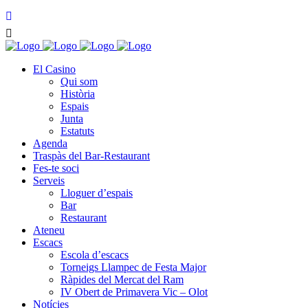
El Casino
Qui som
Història
Espais
Junta
Estatuts
Agenda
Traspàs del Bar-Restaurant
Fes-te soci
Serveis
Lloguer d’espais
Bar
Restaurant
Ateneu
Escacs
Escola d’escacs
Torneigs Llampec de Festa Major
Ràpides del Mercat del Ram
IV Obert de Primavera Vic – Olot
Notícies