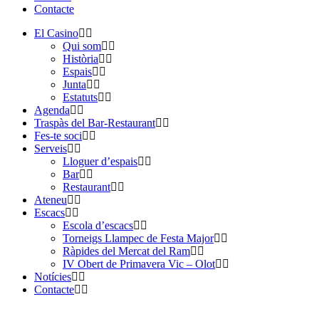
Contacte
El Casino
Qui som
Història
Espais
Junta
Estatuts
Agenda
Traspàs del Bar-Restaurant
Fes-te soci
Serveis
Lloguer d’espais
Bar
Restaurant
Ateneu
Escacs
Escola d’escacs
Torneigs Llampec de Festa Major
Ràpides del Mercat del Ram
IV Obert de Primavera Vic – Olot
Notícies
Contacte