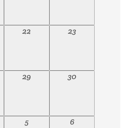
0
0
22
23
eniments,
esdeveniments,
esdeveniments,
0
0
29
30
eniments,
esdeveniments,
esdeveniments,
0
0
5
6