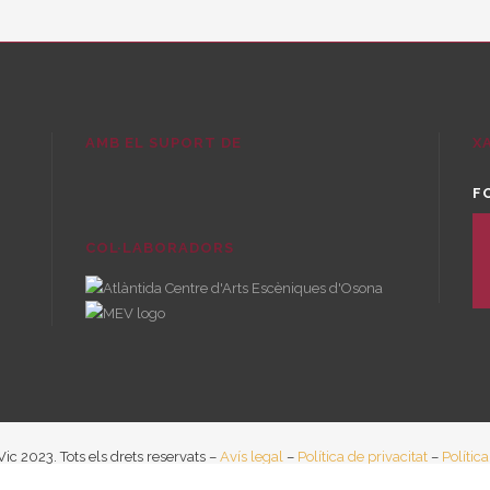
AMB EL SUPORT DE
X
F
twi
COL·LABORADORS
in
yo
ic 2023. Tots els drets reservats –
Avís legal
–
Política de privacitat
–
Polític