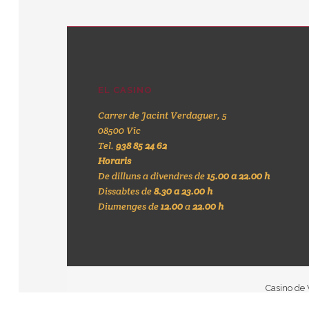
EL CASINO
Carrer de Jacint Verdaguer, 5
08500 Vic
Tel.
938 85 24 62
Horaris
De dilluns a divendres de
15.00 a 22.00 h
Dissabtes de
8.30 a 23.00 h
Diumenges de
12.00
a
22.00 h
Casino de V