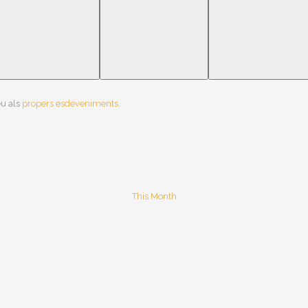
iments,
esdeveniments,
esdeveniments,
esdev
eu als
propers esdeveniments
.
This Month