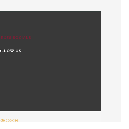
ARXES SOCIALS
OLLOW US
tter
stagram
utube
a de cookies