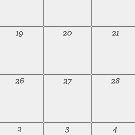
0
0
0
19
20
21
iments,
esdeveniments,
esdeveniments,
esdev
0
0
0
26
27
28
iments,
esdeveniments,
esdeveniments,
esdev
0
0
0
2
3
4