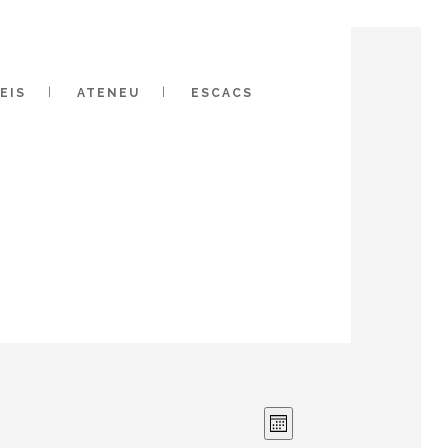
EIS
ATENEU
ESCACS
VISTES
Navegació
Month