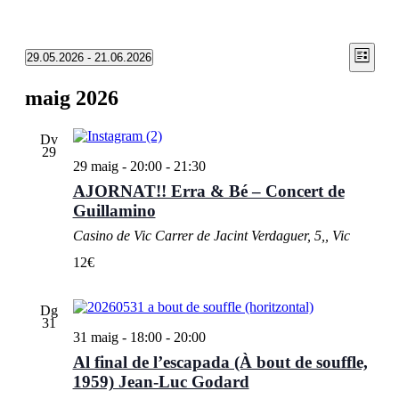
Viste
Nave
29.05.2026
 - 
21.06.2026
List
de
Selecciona
de
una
visua
maig 2026
naveg
data.
Esde
Dv
29
29 maig - 20:00
-
21:30
AJORNAT!! Erra & Bé – Concert de
Guillamino
Casino de Vic
Carrer de Jacint Verdaguer, 5,, Vic
12€
Dg
31
31 maig - 18:00
-
20:00
Al final de l’escapada (À bout de souffle,
1959) Jean-Luc Godard