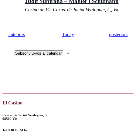
Judit Subirana – Mahler i Schumann
Casino de Vic
Carrer de Jacint Verdaguer, 5,, Vic
Esdeveniments
Esdeveniment
anteriors
Today
posteriors
Subscriviu-vos al calendari
El Casino
Carrer de Jacint Verdaguer, 5
08500 Vic
Tel.
938 85 24 62