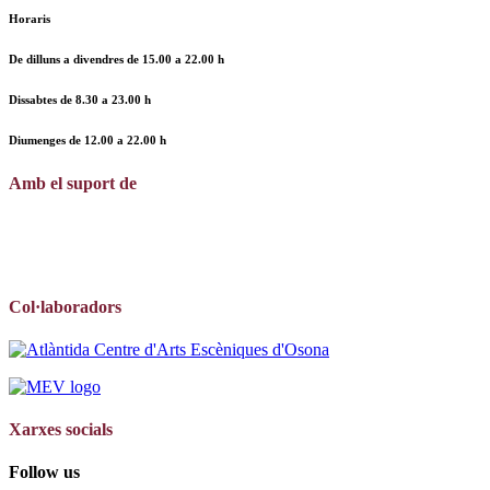
Horaris
De dilluns a divendres de
15.00 a 22.00 h
Dissabtes de
8.30 a 23.00 h
Diumenges de
12.00
a
22.00 h
Amb el suport de
Col·laboradors
Xarxes socials
Follow us