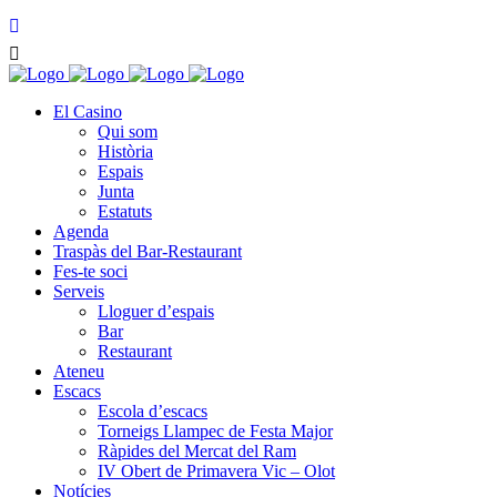
El Casino
Qui som
Història
Espais
Junta
Estatuts
Agenda
Traspàs del Bar-Restaurant
Fes-te soci
Serveis
Lloguer d’espais
Bar
Restaurant
Ateneu
Escacs
Escola d’escacs
Torneigs Llampec de Festa Major
Ràpides del Mercat del Ram
IV Obert de Primavera Vic – Olot
Notícies