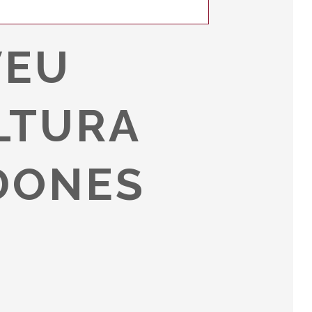
VEU
LTURA
 DONES