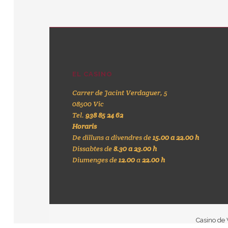
EL CASINO
Carrer de Jacint Verdaguer, 5
08500 Vic
Tel.
938 85 24 62
Horaris
De dilluns a divendres de
15.00 a 22.00 h
Dissabtes de
8.30 a 23.00 h
Diumenges de
12.00
a
22.00 h
Casino de V