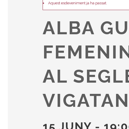
Aquest esdeveniment ja ha passat.
ALBA GU
FEMENIN
AL SEGL
VIGATA
15 JUNY - 19: