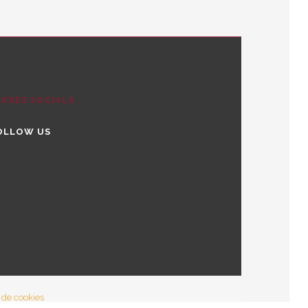
ARXES SOCIALS
OLLOW US
tter
stagram
utube
a de cookies