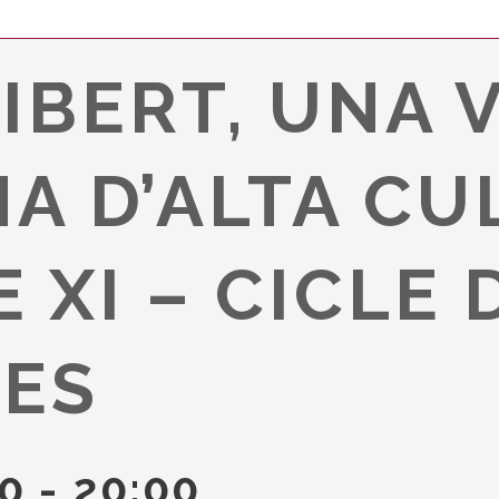
IBERT, UNA 
A D’ALTA CU
E XI – CICLE
NES
00
-
20:00