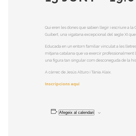
Qui eren les dones que sabien llegir i escriure a 
Guibert, una vigatana excepcional del segle XI que
Educada en un entorn familiar vinculat a les lletres
mitjana catalana que va exercir professionalment l’
una figura tan singular com desconeguda de la hist
A càrrec de Jesús Alturo i Tània Alaix.
Inscripcions aquí
Afegeix al calendari