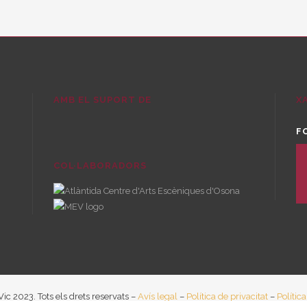
AMB EL SUPORT DE
X
F
twi
COL·LABORADORS
in
yo
ic 2023. Tots els drets reservats –
Avís legal
–
Política de privacitat
–
Polític