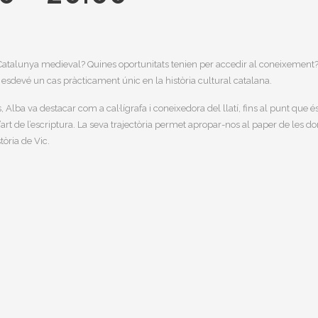
la Catalunya medieval? Quines oportunitats tenien per accedir al coneixement
 esdevé un cas pràcticament únic en la història cultural catalana.
, Alba va destacar com a cal·lígrafa i coneixedora del llatí, fins al punt que
art de l’escriptura. La seva trajectòria permet apropar-nos al paper de les d
òria de Vic.