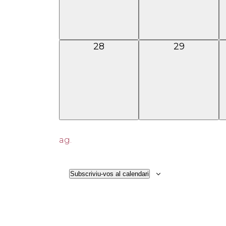
0
0
28
29
esdeveniments,
esdevenime
ag.
Subscriviu-vos al calendari