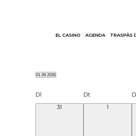
EL CASINO
AGENDA
TRASPÀS 
01.09.2026
Selecciona
una
Calendari
Dl
Dt
D
data.
de
0
0
31
1
Esdeveniments
esdeveniments,
esdevenim