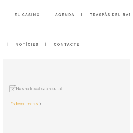
EL CASINO
AGENDA
TRASPÀS DEL BA
NOTÍCIES
CONTACTE
No s'ha trobat cap resultat.
Esdeveniments