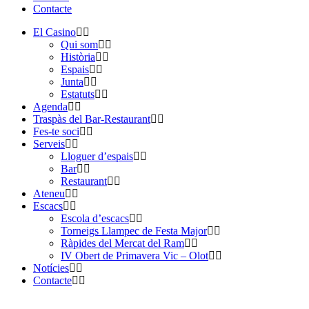
Contacte
El Casino
Qui som
Història
Espais
Junta
Estatuts
Agenda
Traspàs del Bar-Restaurant
Fes-te soci
Serveis
Lloguer d’espais
Bar
Restaurant
Ateneu
Escacs
Escola d’escacs
Torneigs Llampec de Festa Major
Ràpides del Mercat del Ram
IV Obert de Primavera Vic – Olot
Notícies
Contacte