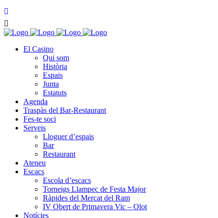
El Casino
Qui som
Història
Espais
Junta
Estatuts
Agenda
Traspàs del Bar-Restaurant
Fes-te soci
Serveis
Lloguer d’espais
Bar
Restaurant
Ateneu
Escacs
Escola d’escacs
Torneigs Llampec de Festa Major
Ràpides del Mercat del Ram
IV Obert de Primavera Vic – Olot
Notícies