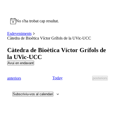
No s'ha trobat cap resultat.
Esdeveniments
Càtedra de Bioètica Víctor Grífols de la UVic-UCC
Càtedra de Bioètica Víctor Grífols de
la UVic-UCC
Avui en endavant
Selecciona
una
data.
Esdeveniments
Today
anteriors
Esdeveniment
posteriors
Subscriviu-vos al calendari