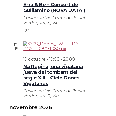
Erra & Bé – Concert de
Guillamino (NOVA DATA!)
Casino de Vic
Carrer de Jacint
Verdaguer, 5,, Vic
12€
Dl
19
19 octubre - 19:00
-
20:00
Na Regina, una vigatana
jueva del tombant del
segle XIII – Cicle Dones
Vigatanes
Casino de Vic
Carrer de Jacint
Verdaguer, 5,, Vic
novembre 2026