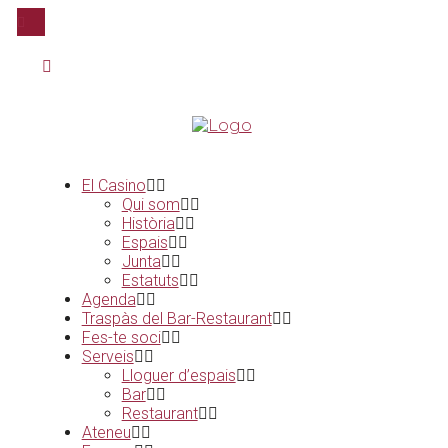
El Casino
Qui som
Història
Espais
Junta
Estatuts
Agenda
Traspàs del Bar-Restaurant
Fes-te soci
Serveis
Lloguer d’espais
Bar
Restaurant
Ateneu