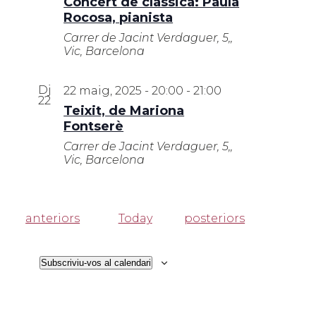
Concert de clàssica: Paula
Rocosa, pianista
Carrer de Jacint Verdaguer, 5,,
Vic, Barcelona
Dj
22 maig, 2025 - 20:00
-
21:00
22
Teixit, de Mariona
Fontserè
Carrer de Jacint Verdaguer, 5,,
Vic, Barcelona
Esdeveniments
Esdeveniments
anteriors
Today
posteriors
Subscriviu-vos al calendari