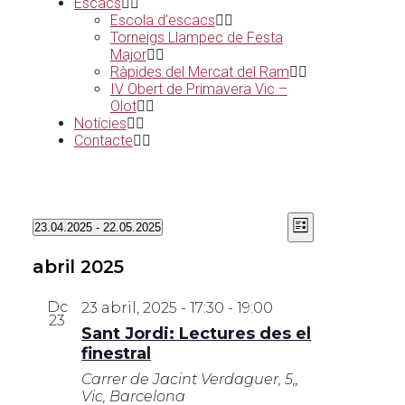
Escacs
Escola d’escacs
Torneigs Llampec de Festa
Major
Ràpides del Mercat del Ram
IV Obert de Primavera Vic –
Olot
Notícies
Contacte
Vistes
Navegació
23.04.2025
 - 
22.05.2025
List
de
de
Selecciona
navegació
visualitzaci
una
abril 2025
data.
Esdevenime
Dc
23 abril, 2025 - 17:30
-
19:00
23
Sant Jordi: Lectures des el
finestral
Carrer de Jacint Verdaguer, 5,,
Vic, Barcelona