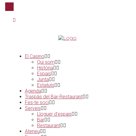
El Casino
Qui som
Història
Espais
Junta
Estatuts
Agenda
Traspàs del Bar-Restaurant
Fes-te soci
Serveis
Lloguer d’espais
Bar
Restaurant
Ateneu