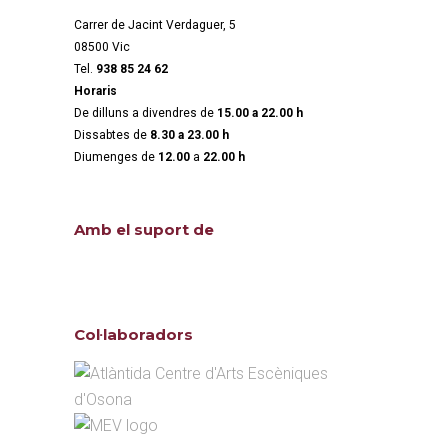
Carrer de Jacint Verdaguer, 5
08500 Vic
Tel.
938 85 24 62
Horaris
De dilluns a divendres de
15.00 a 22.00 h
Dissabtes de
8.30 a 23.00 h
Diumenges de
12.00
a
22.00 h
Amb el suport de
Col·laboradors