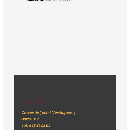
EL CASINO
Carrer de Jacint Verdaguer, 5
08500 Vic
Tel.
938 85 24 62