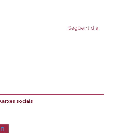
Següent dia
Xarxes socials
Follow us
twitter