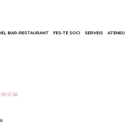
DEL BAR-RESTAURANT
FES-TE SOCI
SERVEIS
ATENEU
a