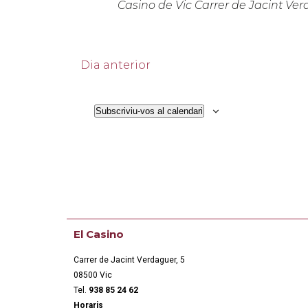
Casino de Vic
Carrer de Jacint Verd
Dia anterior
Subscriviu-vos al calendari
El Casino
Carrer de Jacint Verdaguer, 5
08500 Vic
Tel.
938 85 24 62
Horaris