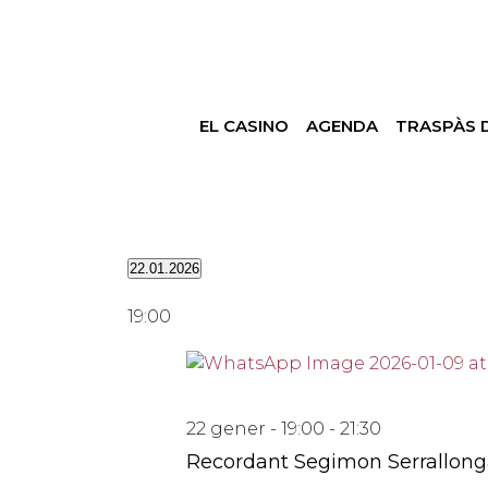
EL CASINO
AGENDA
TRASPÀS 
22.01.2026
Selecciona
una
19:00
data.
22 gener - 19:00
-
21:30
Recordant Segimon Serrallong