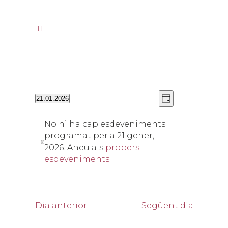
Vistes
Navegació
21.01.2026
Day
de
de
Selecciona
navegació
visualitzacion
una
No hi ha cap esdeveniments
Esdevenimen
data.
programat per a 21 gener,
2026. Aneu als
propers
esdeveniments
.
Dia anterior
Següent dia