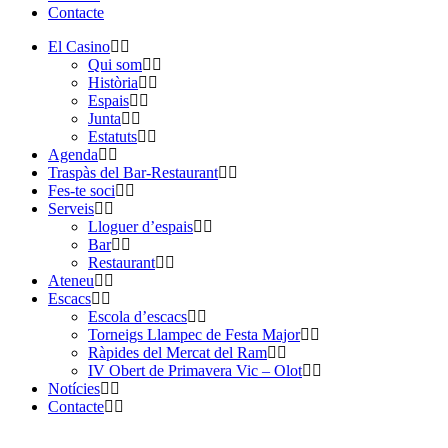
Contacte
El Casino
Qui som
Història
Espais
Junta
Estatuts
Agenda
Traspàs del Bar-Restaurant
Fes-te soci
Serveis
Lloguer d’espais
Bar
Restaurant
Ateneu
Escacs
Escola d’escacs
Torneigs Llampec de Festa Major
Ràpides del Mercat del Ram
IV Obert de Primavera Vic – Olot
Notícies
Contacte