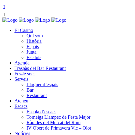
El Casino
Qui som
Història
Espais
Junta
Estatuts
Agenda
Traspàs del Bar-Restaurant
Fes-te soci
Serveis
Lloguer d’espais
Bar
Restaurant
Ateneu
Escacs
Escola d’escacs
Torneigs Llampec de Festa Major
Ràpides del Mercat del Ram
IV Obert de Primavera Vic – Olot
Notícies