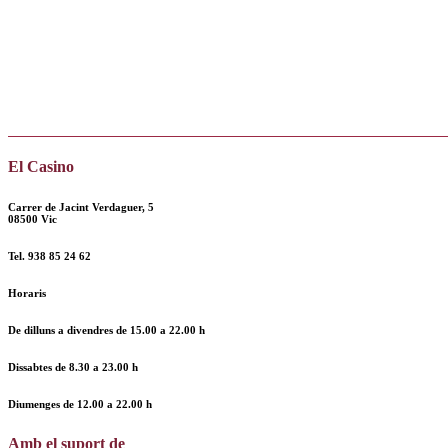
El Casino
Carrer de Jacint Verdaguer, 5
08500 Vic
Tel.
938 85 24 62
Horaris
De dilluns a divendres de
15.00 a 22.00 h
Dissabtes de
8.30 a 23.00 h
Diumenges de
12.00
a
22.00 h
Amb el suport de