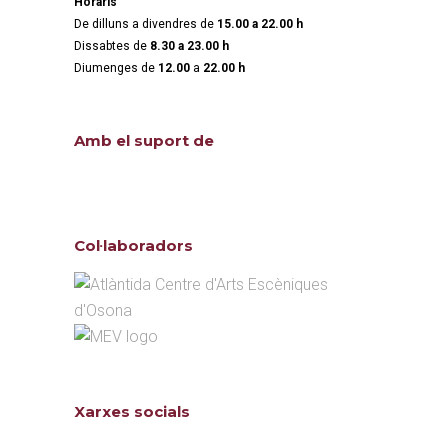
Horaris
De dilluns a divendres de
15.00 a 22.00 h
Dissabtes de
8.30 a 23.00 h
Diumenges de
12.00
a
22.00 h
Amb el suport de
Col·laboradors
Xarxes socials