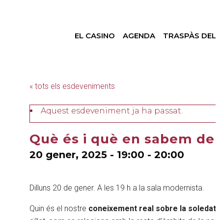
EL CASINO
AGENDA
TRASPÀS DEL
« tots els esdeveniments
Aquest esdeveniment ja ha passat.
Què és i què en sabem de 
20 gener, 2025 - 19:00
-
20:00
Dilluns 20 de gener. A les 19 h a la sala modernista.
Quin és el nostre
coneixement real sobre la soledat