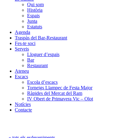
Qui som
Història
Espais
Junta
Estatuts
Agenda
Traspàs del Bar-Restaurant
Fes-te soci
Serveis
Lloguer d’espais
Bar
Restaurant
Ateneu
Escacs
Escola d’escacs
Torneigs Llampec de Festa Major
Ràpides del Mercat del Ram
IV Obert de Primavera Vic – Olot
Notícies
Contacte
« tots els esdeveniments