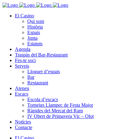
El Casino
Qui som
Història
Espais
Junta
Estatuts
Agenda
Traspàs del Bar-Restaurant
Fes-te soci
Serveis
Lloguer d’espais
Bar
Restaurant
Ateneu
Escacs
Escola d’escacs
Torneigs Llampec de Festa Major
Ràpides del Mercat del Ram
IV Obert de Primavera Vic – Olot
Notícies
Contacte
El Casino