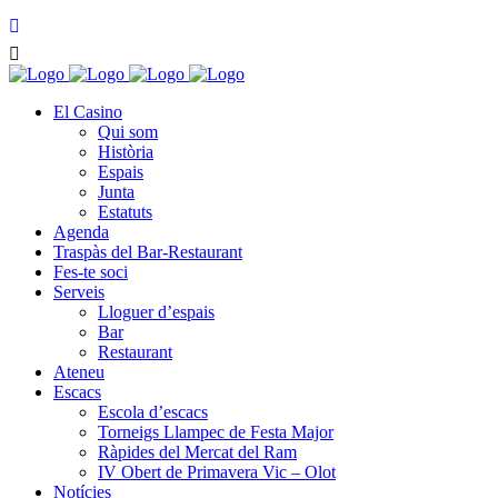
El Casino
Qui som
Història
Espais
Junta
Estatuts
Agenda
Traspàs del Bar-Restaurant
Fes-te soci
Serveis
Lloguer d’espais
Bar
Restaurant
Ateneu
Escacs
Escola d’escacs
Torneigs Llampec de Festa Major
Ràpides del Mercat del Ram
IV Obert de Primavera Vic – Olot
Notícies