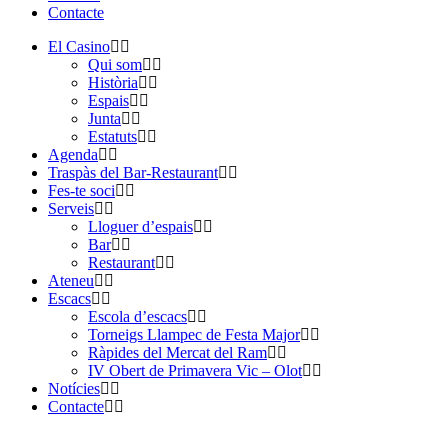
Contacte
El Casino
Qui som
Història
Espais
Junta
Estatuts
Agenda
Traspàs del Bar-Restaurant
Fes-te soci
Serveis
Lloguer d’espais
Bar
Restaurant
Ateneu
Escacs
Escola d’escacs
Torneigs Llampec de Festa Major
Ràpides del Mercat del Ram
IV Obert de Primavera Vic – Olot
Notícies
Contacte