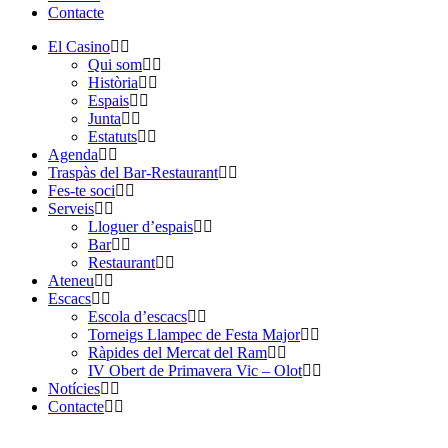
Contacte
El Casino
Qui som
Història
Espais
Junta
Estatuts
Agenda
Traspàs del Bar-Restaurant
Fes-te soci
Serveis
Lloguer d’espais
Bar
Restaurant
Ateneu
Escacs
Escola d’escacs
Torneigs Llampec de Festa Major
Ràpides del Mercat del Ram
IV Obert de Primavera Vic – Olot
Notícies
Contacte