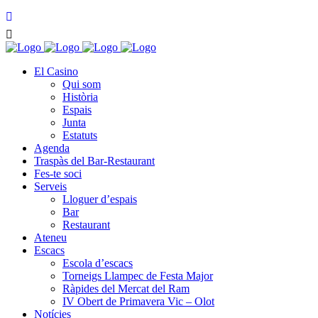
El Casino
Qui som
Història
Espais
Junta
Estatuts
Agenda
Traspàs del Bar-Restaurant
Fes-te soci
Serveis
Lloguer d’espais
Bar
Restaurant
Ateneu
Escacs
Escola d’escacs
Torneigs Llampec de Festa Major
Ràpides del Mercat del Ram
IV Obert de Primavera Vic – Olot
Notícies