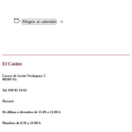
Afegeix al calendari
El Casino
Carrer de Jacint Verdaguer, 5
08500 Vic
Tel.
938 85 24 62
Horaris
De dilluns a divendres de
15.00 a 22.00 h
Dissabtes de
8.30 a 23.00 h