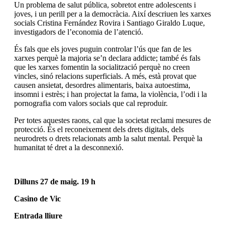
Un problema de salut pública, sobretot entre adolescents i
joves, i un perill per a la democràcia. Així descriuen les xarxes
socials Cristina Fernández Rovira i Santiago Giraldo Luque,
investigadors de l’economia de l’atenció.
És fals que els joves puguin controlar l’ús que fan de les
xarxes perquè la majoria se’n declara addicte; també és fals
que les xarxes fomentin la socialització perquè no creen
vincles, sinó relacions superficials. A més, està provat que
causen ansietat, desordres alimentaris, baixa autoestima,
insomni i estrès; i han projectat la fama, la violència, l’odi i la
pornografia com valors socials que cal reproduir.
Per totes aquestes raons, cal que la societat reclami mesures de
protecció. És el reconeixement dels drets digitals, dels
neurodrets o drets relacionats amb la salut mental. Perquè la
humanitat té dret a la desconnexió.
Dilluns 27 de maig. 19 h
Casino de Vic
Entrada lliure