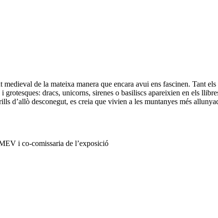
 medieval de la mateixa manera que encara avui ens fascinen. Tant els e
 i grotesques: dracs, unicorns, sirenes o basiliscs apareixien en els llib
ills d’allò desconegut, es creia que vivien a les muntanyes més allunyade
 MEV i co-comissaria de l’exposició