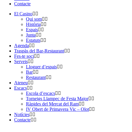
Contacte
El Casino
Qui som
Història
Espais
Junta
Estatuts
Agenda
Traspàs del Bar-Restaurant
Fes-te soci
Serveis
Lloguer d’espais
Bar
Restaurant
Ateneu
Escacs
Escola d’escacs
Torneigs Llampec de Festa Major
Ràpides del Mercat del Ram
IV Obert de Primavera Vic – Olot
Notícies
Contacte