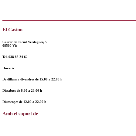
El Casino
Carrer de Jacint Verdaguer, 5
08500 Vic
Tel.
938 85 24 62
Horaris
De dilluns a divendres de
15.00 a 22.00 h
Dissabtes de
8.30 a 23.00 h
Diumenges de
12.00
a
22.00 h
Amb el suport de