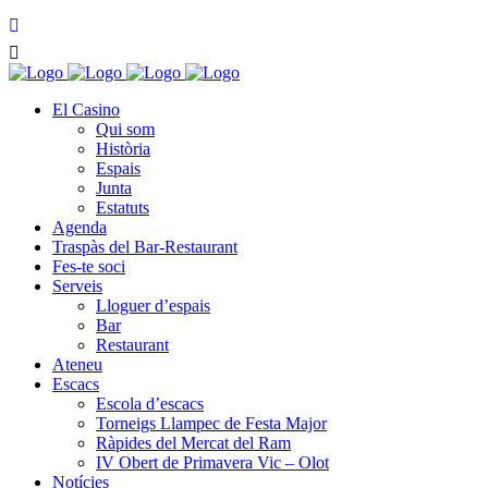
El Casino
Qui som
Història
Espais
Junta
Estatuts
Agenda
Traspàs del Bar-Restaurant
Fes-te soci
Serveis
Lloguer d’espais
Bar
Restaurant
Ateneu
Escacs
Escola d’escacs
Torneigs Llampec de Festa Major
Ràpides del Mercat del Ram
IV Obert de Primavera Vic – Olot
Notícies