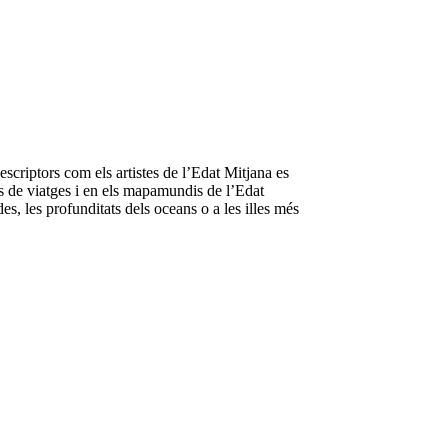
scriptors com els artistes de l’Edat Mitjana es
res de viatges i en els mapamundis de l’Edat
s, les profunditats dels oceans o a les illes més