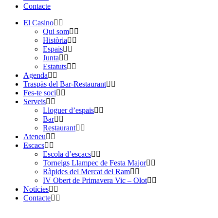
Contacte
El Casino
Qui som
Història
Espais
Junta
Estatuts
Agenda
Traspàs del Bar-Restaurant
Fes-te soci
Serveis
Lloguer d’espais
Bar
Restaurant
Ateneu
Escacs
Escola d’escacs
Torneigs Llampec de Festa Major
Ràpides del Mercat del Ram
IV Obert de Primavera Vic – Olot
Notícies
Contacte