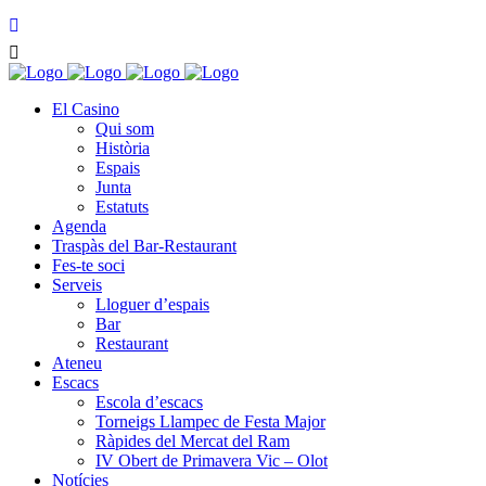
El Casino
Qui som
Història
Espais
Junta
Estatuts
Agenda
Traspàs del Bar-Restaurant
Fes-te soci
Serveis
Lloguer d’espais
Bar
Restaurant
Ateneu
Escacs
Escola d’escacs
Torneigs Llampec de Festa Major
Ràpides del Mercat del Ram
IV Obert de Primavera Vic – Olot
Notícies