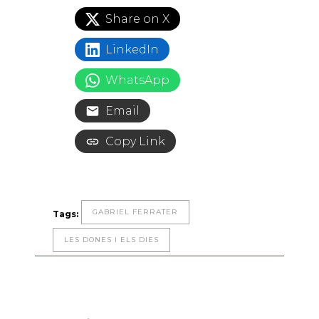
Share on X
LinkedIn
WhatsApp
Email
Copy Link
GABRIEL FERRATER
Tags:
LES DONES I ELS DIES