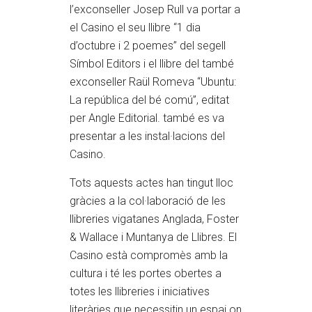
l’exconseller Josep Rull va portar a
el Casino el seu llibre “1 dia
d’octubre i 2 poemes” del segell
Símbol Editors i el llibre del també
exconseller Raül Romeva “Ubuntu:
La república del bé comú”, editat
per Angle Editorial. també es va
presentar a les instal·lacions del
Casino.
Tots aquests actes han tingut lloc
gràcies a la col·laboració de les
llibreries vigatanes Anglada, Foster
& Wallace i Muntanya de Llibres. El
Casino està compromès amb la
cultura i té les portes obertes a
totes les llibreries i iniciatives
literàries que necessitin un espai on