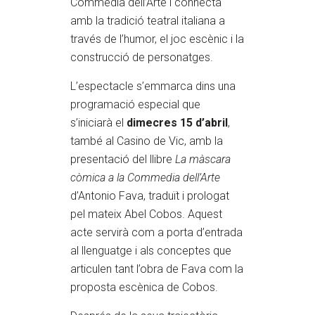
Commedia dell’Arte i connecta
amb la tradició teatral italiana a
través de l’humor, el joc escènic i la
construcció de personatges.
L’espectacle s’emmarca dins una
programació especial que
s’iniciarà el
dimecres 15 d’abril
,
també al Casino de Vic, amb la
presentació del llibre
La màscara
còmica a la Commedia dell’Arte
d’Antonio Fava, traduït i prologat
pel mateix Abel Cobos. Aquest
acte servirà com a porta d’entrada
al llenguatge i als conceptes que
articulen tant l’obra de Fava com la
proposta escènica de Cobos.