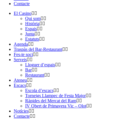
Contacte
El Casino
Qui som
Història
Espais
Junta
Estatuts
Agenda
Traspàs del Bar-Restaurant
Fes-te soci
Serveis
Lloguer d’espais
Bar
Restaurant
Ateneu
Escacs
Escola d’escacs
Torneigs Llampec de Festa Major
Ràpides del Mercat del Ram
IV Obert de Primavera Vic – Olot
Notícies
Contacte