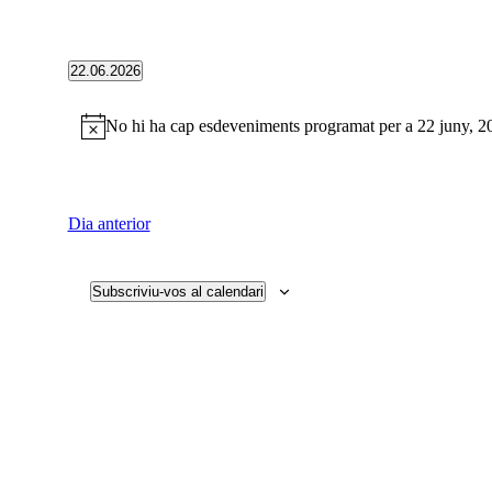
22.06.2026
Selecciona
una
No hi ha cap esdeveniments programat per a 22 juny, 2
data.
Dia anterior
Subscriviu-vos al calendari