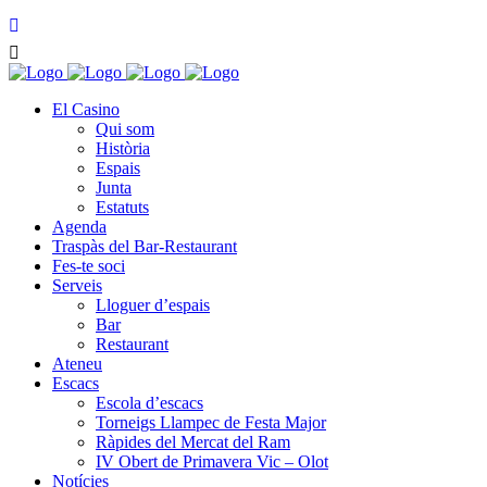
El Casino
Qui som
Història
Espais
Junta
Estatuts
Agenda
Traspàs del Bar-Restaurant
Fes-te soci
Serveis
Lloguer d’espais
Bar
Restaurant
Ateneu
Escacs
Escola d’escacs
Torneigs Llampec de Festa Major
Ràpides del Mercat del Ram
IV Obert de Primavera Vic – Olot
Notícies