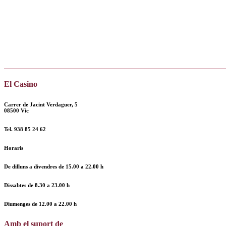
El Casino
Carrer de Jacint Verdaguer, 5
08500 Vic
Tel.
938 85 24 62
Horaris
De dilluns a divendres de
15.00 a 22.00 h
Dissabtes de
8.30 a 23.00 h
Diumenges de
12.00
a
22.00 h
Amb el suport de