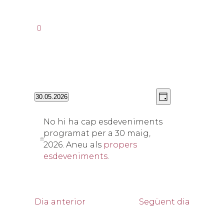
Vistes
Navegació
30.05.2026
Day
de
de
Selecciona
navegació
visualitzacion
una
No hi ha cap esdeveniments
Esdevenimen
data.
programat per a 30 maig,
2026. Aneu als
propers
esdeveniments
.
Dia anterior
Següent dia