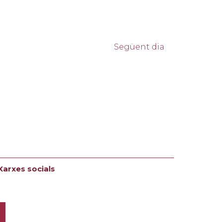
Següent dia
Xarxes socials
Follow us
twitter