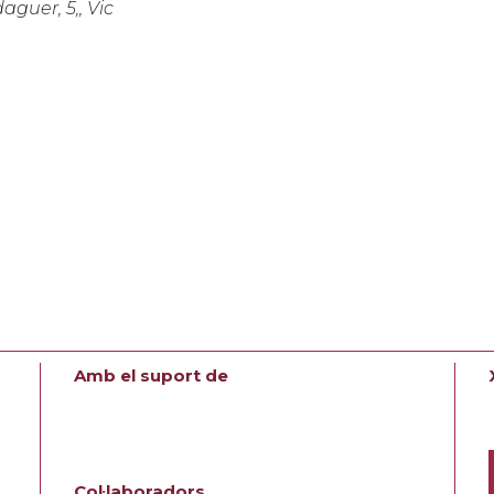
aguer, 5,, Vic
Amb el suport de
Col·laboradors