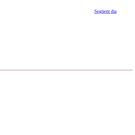
Següent dia