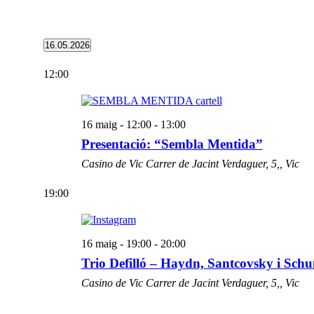
16.05.2026
Selecciona
una
12:00
data.
16 maig - 12:00
-
13:00
Presentació: “Sembla Mentida”
Casino de Vic
Carrer de Jacint Verdaguer, 5,, Vic
19:00
16 maig - 19:00
-
20:00
Trio Defilló – Haydn, Santcovsky i Sc
Casino de Vic
Carrer de Jacint Verdaguer, 5,, Vic