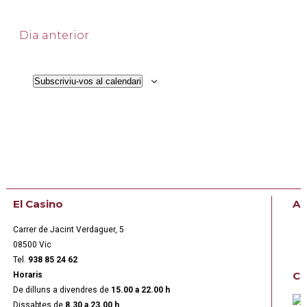
Dia anterior
Subscriviu-vos al calendari
El Casino
Am
Carrer de Jacint Verdaguer, 5
08500 Vic
Tel.
938 85 24 62
Co
Horaris
De dilluns a divendres de
15.00 a 22.00 h
Dissabtes de
8.30 a 23.00 h