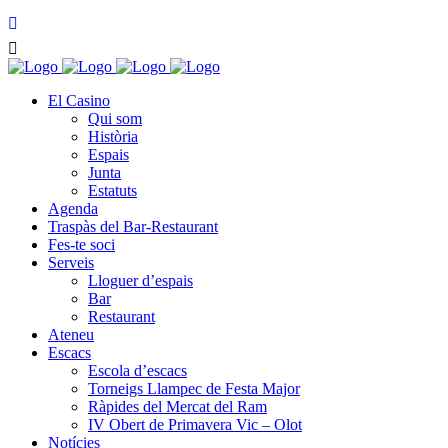
El Casino
Qui som
Història
Espais
Junta
Estatuts
Agenda
Traspàs del Bar-Restaurant
Fes-te soci
Serveis
Lloguer d’espais
Bar
Restaurant
Ateneu
Escacs
Escola d’escacs
Torneigs Llampec de Festa Major
Ràpides del Mercat del Ram
IV Obert de Primavera Vic – Olot
Notícies