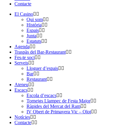
Contacte
El Casino
Qui som
Història
Espais
Junta
Estatuts
Agenda
Traspàs del Bar-Restaurant
Fes-te soci
Serveis
Lloguer d’espais
Bar
Restaurant
Ateneu
Escacs
Escola d’escacs
Torneigs Llampec de Festa Major
Ràpides del Mercat del Ram
IV Obert de Primavera Vic – Olot
Notícies
Contacte