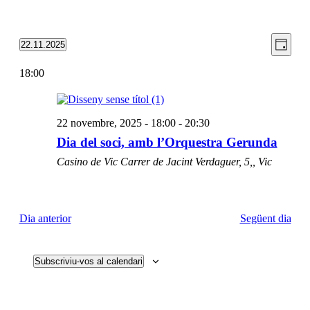
Viste
Nave
22.11.2025
Day
de
Selecciona
de
una
visua
18:00
naveg
data.
Esde
22 novembre, 2025 - 18:00
-
20:30
Dia del soci, amb l’Orquestra Gerunda
Casino de Vic
Carrer de Jacint Verdaguer, 5,, Vic
Dia anterior
Següent dia
Subscriviu-vos al calendari