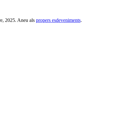
re, 2025. Aneu als
propers esdeveniments
.