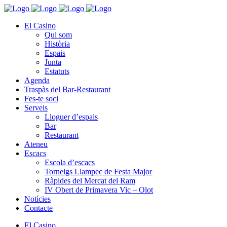
El Casino
Qui som
Història
Espais
Junta
Estatuts
Agenda
Traspàs del Bar-Restaurant
Fes-te soci
Serveis
Lloguer d’espais
Bar
Restaurant
Ateneu
Escacs
Escola d’escacs
Torneigs Llampec de Festa Major
Ràpides del Mercat del Ram
IV Obert de Primavera Vic – Olot
Notícies
Contacte
El Casino