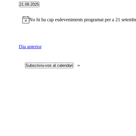
21.09.2025
Selecciona
una
No hi ha cap esdeveniments programat per a 21 setemb
data.
Dia anterior
Subscriviu-vos al calendari