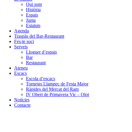
Qui som
Història
Espais
Junta
Estatuts
Agenda
Traspàs del Bar-Restaurant
Fes-te soci
Serveis
Lloguer d’espais
Bar
Restaurant
Ateneu
Escacs
Escola d’escacs
Torneigs Llampec de Festa Major
Ràpides del Mercat del Ram
IV Obert de Primavera Vic – Olot
Notícies
Contacte