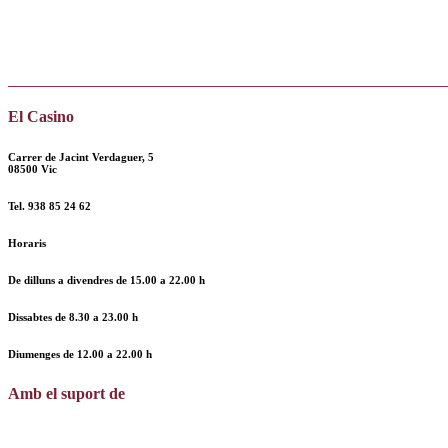
El Casino
Carrer de Jacint Verdaguer, 5
08500 Vic
Tel.
938 85 24 62
Horaris
De dilluns a divendres de
15.00 a 22.00 h
Dissabtes de
8.30 a 23.00 h
Diumenges de
12.00
a
22.00 h
Amb el suport de