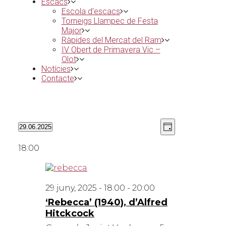
Escacs
Escola d’escacs
Torneigs Llampec de Festa
Major
Ràpides del Mercat del Ram
IV Obert de Primavera Vic –
Olot
Notícies
Contacte
Vistes
Navegació
29.06.2025
Day
de
de
Selecciona
navegació
visualitzaci
una
18:00
data.
Esdevenime
29 juny, 2025 - 18:00
-
20:00
‘Rebecca’ (1940), d’Alfred
Hitckcock