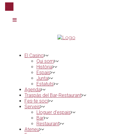
El Casino
Qui som
Història
Espais
Junta
Estatuts
Agenda
Traspàs del Bar-Restaurant
Fes-te soci
Serveis
Lloguer d’espais
Bar
Restaurant
Ateneu