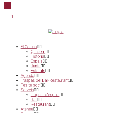
El Casino
Qui som
Història
Espais
Junta
Estatuts
Agenda
Traspàs del Bar-Restaurant
Fes-te soci
Serveis
Lloguer d’espais
Bar
Restaurant
Ateneu