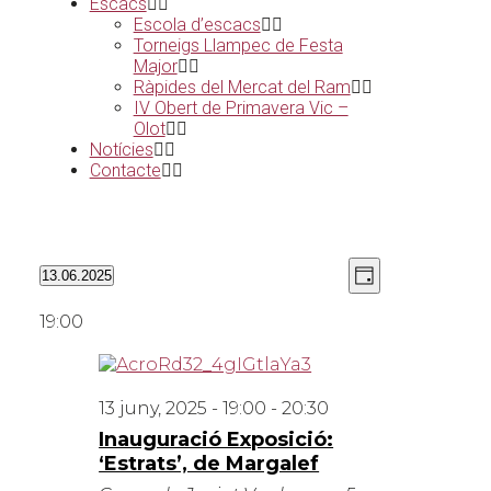
Escacs
Escola d’escacs
Torneigs Llampec de Festa
Major
Ràpides del Mercat del Ram
IV Obert de Primavera Vic –
Olot
Notícies
Contacte
Vistes
Navegació
13.06.2025
Day
de
de
Selecciona
navegació
visualitzaci
una
19:00
data.
Esdevenime
13 juny, 2025 - 19:00
-
20:30
Inauguració Exposició:
‘Estrats’, de Margalef