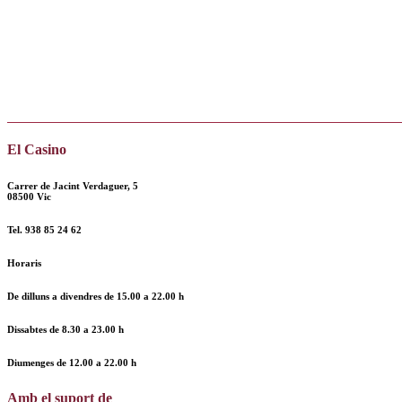
El Casino
Carrer de Jacint Verdaguer, 5
08500 Vic
Tel.
938 85 24 62
Horaris
De dilluns a divendres de
15.00 a 22.00 h
Dissabtes de
8.30 a 23.00 h
Diumenges de
12.00
a
22.00 h
Amb el suport de