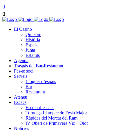
El Casino
Qui som
Història
Espais
Junta
Estatuts
Agenda
Traspàs del Bar-Restaurant
Fes-te soci
Serveis
Lloguer d’espais
Bar
Restaurant
Ateneu
Escacs
Escola d’escacs
Torneigs Llampec de Festa Major
Ràpides del Mercat del Ram
IV Obert de Primavera Vic – Olot
Notícies