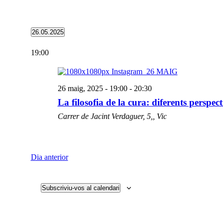
26.05.2025
Selecciona
una
19:00
data.
26 maig, 2025 - 19:00
-
20:30
La filosofia de la cura: diferents perspec
Carrer de Jacint Verdaguer, 5,, Vic
Dia anterior
Subscriviu-vos al calendari