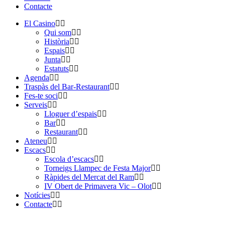
Contacte
El Casino
Qui som
Història
Espais
Junta
Estatuts
Agenda
Traspàs del Bar-Restaurant
Fes-te soci
Serveis
Lloguer d’espais
Bar
Restaurant
Ateneu
Escacs
Escola d’escacs
Torneigs Llampec de Festa Major
Ràpides del Mercat del Ram
IV Obert de Primavera Vic – Olot
Notícies
Contacte