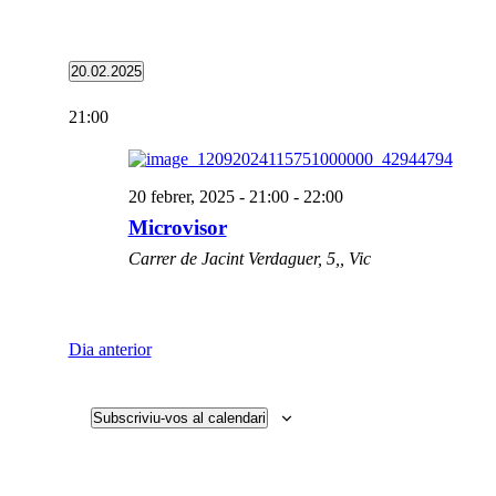
20.02.2025
Selecciona
una
21:00
data.
20 febrer, 2025 - 21:00
-
22:00
Microvisor
Carrer de Jacint Verdaguer, 5,, Vic
Dia anterior
Subscriviu-vos al calendari