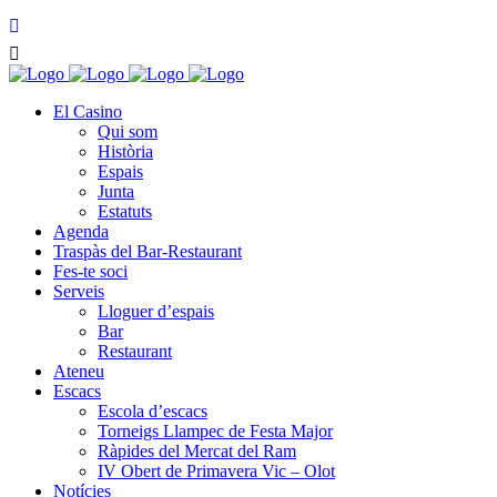
El Casino
Qui som
Història
Espais
Junta
Estatuts
Agenda
Traspàs del Bar-Restaurant
Fes-te soci
Serveis
Lloguer d’espais
Bar
Restaurant
Ateneu
Escacs
Escola d’escacs
Torneigs Llampec de Festa Major
Ràpides del Mercat del Ram
IV Obert de Primavera Vic – Olot
Notícies