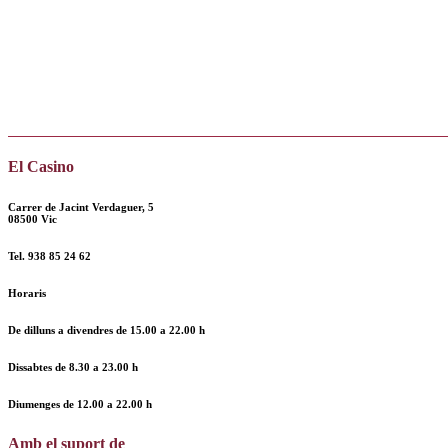
El Casino
Carrer de Jacint Verdaguer, 5
08500 Vic
Tel.
938 85 24 62
Horaris
De dilluns a divendres de
15.00 a 22.00 h
Dissabtes de
8.30 a 23.00 h
Diumenges de
12.00
a
22.00 h
Amb el suport de