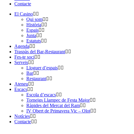
Contacte
El Casino
Qui som
Història
Espais
Junta
Estatuts
Agenda
Traspàs del Bar-Restaurant
Fes-te soci
Serveis
Lloguer d’espais
Bar
Restaurant
Ateneu
Escacs
Escola d’escacs
Torneigs Llampec de Festa Major
Ràpides del Mercat del Ram
IV Obert de Primavera Vic – Olot
Notícies
Contacte