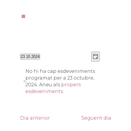
Vistes
Navegació
23.10.2024
Day
de
de
Selecciona
navegació
visualitzacion
una
No hi ha cap esdeveniments
Esdevenimen
data.
programat per a 23 octubre,
2024. Aneu als
propers
esdeveniments
.
Dia anterior
Següent dia