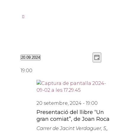
Vistes
Navegació
20.09.2024
Day
de
de
Selecciona
navegació
visualitzacion
una
19:00
Esdevenimen
data.
20 setembre, 2024 - 19:00
Presentació del llibre “Un
gran comiat”, de Joan Roca
Carrer de Jacint Verdaguer, 5,,