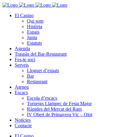
El Casino
Qui som
Història
Espais
Junta
Estatuts
Agenda
Traspàs del Bar-Restaurant
Fes-te soci
Serveis
Lloguer d’espais
Bar
Restaurant
Ateneu
Escacs
Escola d’escacs
Torneigs Llampec de Festa Major
Ràpides del Mercat del Ram
IV Obert de Primavera Vic – Olot
Notícies
Contacte
El Casino