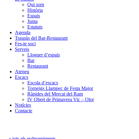
Qui som
Història
Espais
Junta
Estatuts
Agenda
Traspàs del Bar-Restaurant
Fes-te soci
Serveis
Lloguer d’espais
Bar
Restaurant
Ateneu
Escacs
Escola d’escacs
Torneigs Llampec de Festa Major
Ràpides del Mercat del Ram
IV Obert de Primavera Vic – Olot
Notícies
Contacte
« tots els esdeveniments