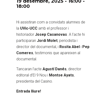
19 desembre, 2025 - 16:00
-
18:00
Hi assistiran com a convidats alumnes de
la
UVic-UCC
amb el professor i
historiador
Josep Casanovas
. A l’acte hi
participaran
Jordi Molet
, periodista i
director del documental, i
Rosita Abel
i
Pep
Comeres
, testimonis que apareixen al
documental.
Tancaran l’acte
Agustí Danés
, director
editoral d’El 9 Nou i
Montse Ayats
,
presidenta del Casino.
Entrada lliure!