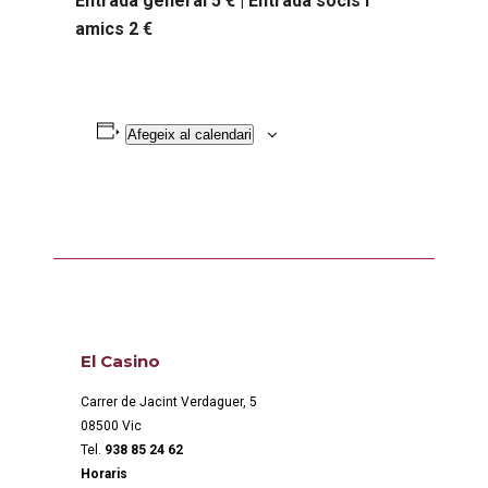
Entrada general 5 € | Entrada socis i
amics 2 €
Afegeix al calendari
El Casino
Carrer de Jacint Verdaguer, 5
08500 Vic
Tel.
938 85 24 62
Horaris