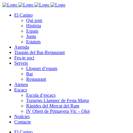
El Casino
Qui som
Història
Espais
Junta
Estatuts
Agenda
Traspàs del Bar-Restaurant
Fes-te soci
Serveis
Lloguer d’espais
Bar
Restaurant
Ateneu
Escacs
Escola d’escacs
Torneigs Llampec de Festa Major
Ràpides del Mercat del Ram
IV Obert de Primavera Vic – Olot
Notícies
Contacte
El Casino