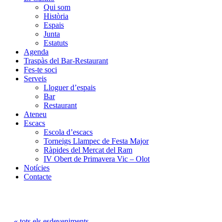
Qui som
Història
Espais
Junta
Estatuts
Agenda
Traspàs del Bar-Restaurant
Fes-te soci
Serveis
Lloguer d’espais
Bar
Restaurant
Ateneu
Escacs
Escola d’escacs
Torneigs Llampec de Festa Major
Ràpides del Mercat del Ram
IV Obert de Primavera Vic – Olot
Notícies
Contacte
« tots els esdeveniments