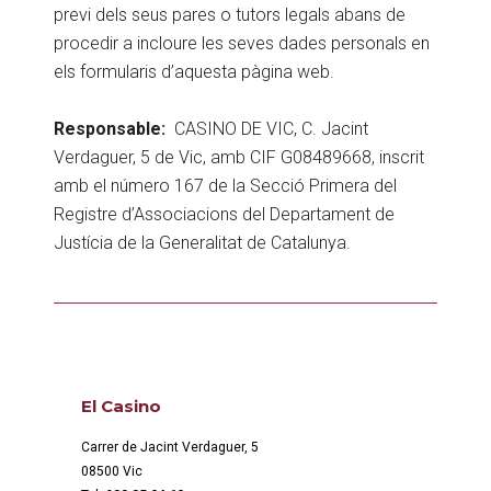
previ dels seus pares o tutors legals abans de
procedir a incloure les seves dades personals en
els formularis d’aquesta pàgina web.
Responsable:
CASINO DE VIC, C. Jacint
Verdaguer, 5 de Vic, amb CIF G08489668, inscrit
amb el número 167 de la Secció Primera del
Registre d’Associacions del Departament de
Justícia de la Generalitat de Catalunya.
El Casino
Carrer de Jacint Verdaguer, 5
08500 Vic