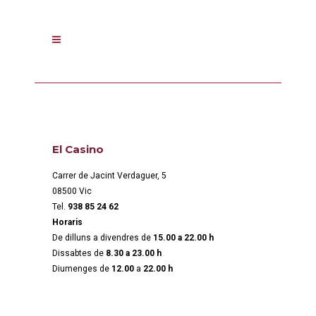
El Casino
Carrer de Jacint Verdaguer, 5
08500 Vic
Tel.
938 85 24 62
Horaris
De dilluns a divendres de
15.00 a 22.00 h
Dissabtes de
8.30 a 23.00 h
Diumenges de
12.00
a
22.00 h