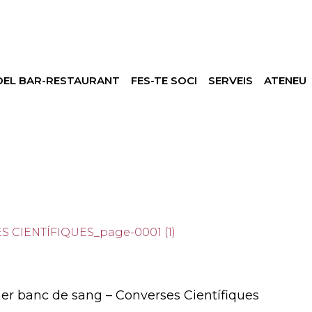
DEL BAR-RESTAURANT
FES-TE SOCI
SERVEIS
ATENEU
imer banc de sang – Converses Científiques