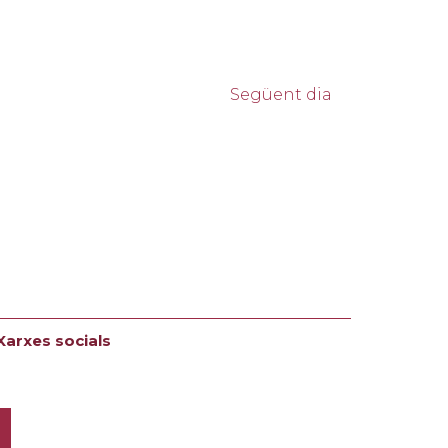
Següent dia
Xarxes socials
Follow us
twitter