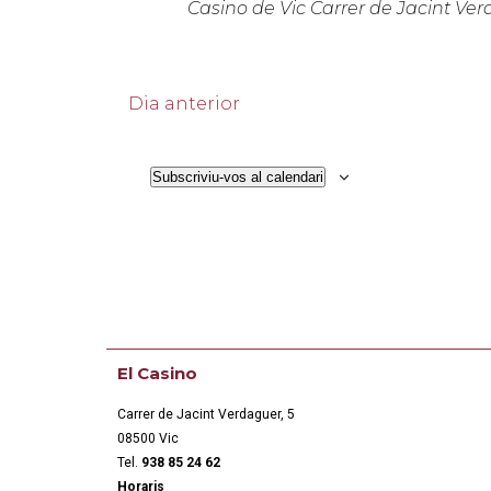
Casino de Vic
Carrer de Jacint Verd
Dia anterior
Subscriviu-vos al calendari
El Casino
Carrer de Jacint Verdaguer, 5
08500 Vic
Tel.
938 85 24 62
Horaris