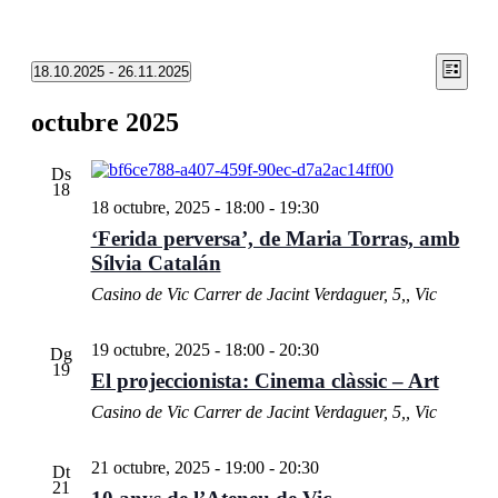
Viste
Nave
18.10.2025
 - 
26.11.2025
List
de
Selecciona
de
una
visua
octubre 2025
naveg
data.
Esde
Ds
18
18 octubre, 2025 - 18:00
-
19:30
‘Ferida perversa’, de Maria Torras, amb
Sílvia Catalán
Casino de Vic
Carrer de Jacint Verdaguer, 5,, Vic
19 octubre, 2025 - 18:00
-
20:30
Dg
19
El projeccionista: Cinema clàssic – Art
Casino de Vic
Carrer de Jacint Verdaguer, 5,, Vic
21 octubre, 2025 - 19:00
-
20:30
Dt
21